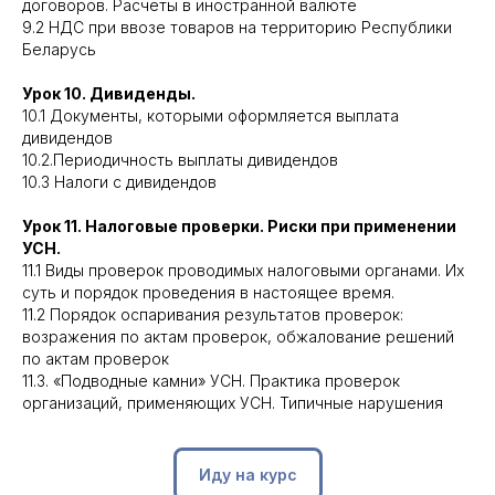
договоров. Расчеты в иностранной валюте
9.2 НДС при ввозе товаров на территорию Республики
Беларусь
Урок 10. Дивиденды.
10.1 Документы, которыми оформляется выплата
дивидендов
Контакты
10.2.Периодичность выплаты дивидендов
10.3 Налоги с дивидендов
ЗАДАТЬ ВОПРОСЫ,
Урок 11. Налоговые проверки. Риски при применении
ЗАПИСАТЬСЯ НА
УСН.
КОНСУЛЬТАЦИЮ,
11.1 Виды проверок проводимых налоговыми органами. Их
суть и порядок проведения в настоящее время.
ОБСУДИТЬ
11.2 Порядок оспаривания результатов проверок:
возражения по актам проверок, обжалование решений
СОТРУДНИЧЕСТВО
по актам проверок
11.3. «Подводные камни» УСН. Практика проверок
организаций, применяющих УСН. Типичные нарушения
elenaauchynnikavank@gmail.com
+375(29) 568 93 42
Иду на курс
написать администратору