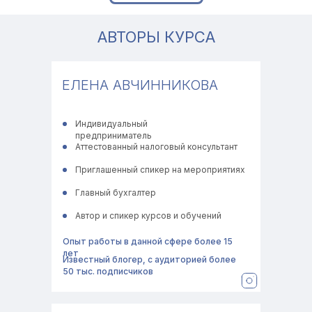
АВТОРЫ КУРСА
Ещё больше обо мне и налогах вы найдёте
ЕЛЕНА АВЧИННИКОВА
ПОЛОЖЕНИЕ о политике в
отношении обработки cookie
ПОЛОЖЕНИЕ о политике оператора
Индивидуальный
в отношении обработки
предприниматель
персональных данных
Аттестованный налоговый консультант
Приглашенный спикер на мероприятиях
Публичная оферта рекламные
услуги
Главный бухгалтер
Публичная оферта информационно
консультационные услуги
Автор и спикер курсов и обучений
Опыт работы в данной сфере более 15
лет
Известный блогер, с аудиторией более
Публичная оферта налоговое
50 тыс. подписчиков
консультирование
Правила внутреннего распорядка
для обучающихся