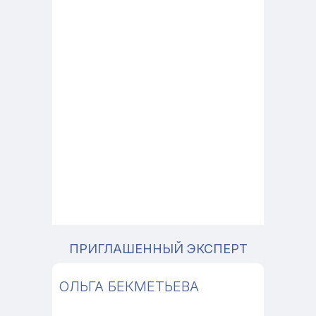
Свидетельство о госрегистрации
Индивидуальный предприниматель
Авчинникова Елена Николаевна
Свидетельство о гос. регистрации
от 12.09.2024 выдано Минским райисполкомом
УНП 193281782
Юридический адрес:
220081, Боровлянский сельсовет, Минский район, д.
Копище, ул. Михаила Миля 12, кв 99
+375(29) 568 93 42
elenaauchynnikavank@gmail.com
Пн-Пт - с 10.00 до 18.00
Заказы принимаются круглосуточно
©2025 Все права защищены
ПРИГЛАШЕННЫЙ ЭКСПЕРТ
ОЛЬГА БЕКМЕТЬЕВА