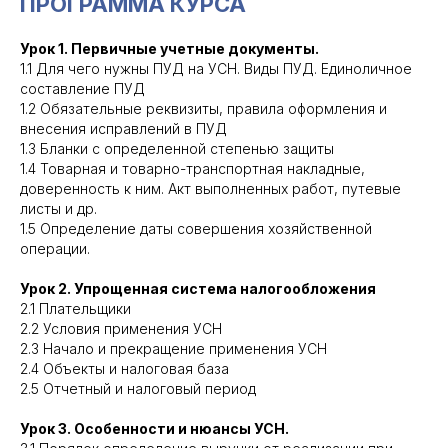
ПРОГРАММА КУРСА
Урок 1. Первичные учетные документы.
1.1 Для чего нужны ПУД на УСН. Виды ПУД. Единоличное
составление ПУД
1.2 Обязательные реквизиты, правила оформления и
внесения исправлений в ПУД
1.3 Бланки с определенной степенью защиты
1.4 Товарная и товарно-транспортная накладные,
доверенность к ним. Акт выполненных работ, путевые
листы и др.
1.5 Определение даты совершения хозяйственной
операции.
Публичная оферта Налоги и учёт у
Урок 2. Упрощенная система налогообложения
ИП
2.1 Плательщики
2.2 Условия применения УСН
2.3 Начало и прекращение применения УСН
Бронь 50 %
2.4 Объекты и налоговая база
2.5 Отчетный и налоговый период
Купить
Урок 3. Особенности и нюансы УСН.